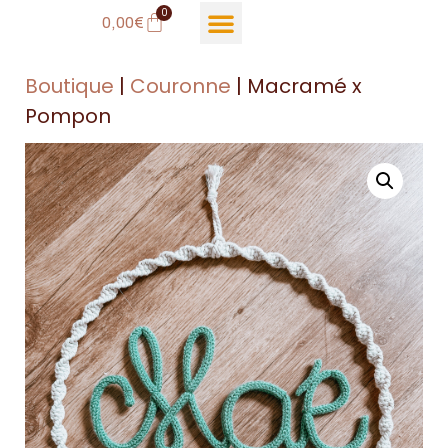
0
0,00
€
Boutique
|
Couronne
| Macramé x
Pompon