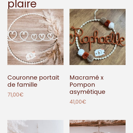
plaire
Couronne portait
Macramé x
de famille
Pompon
asymétique
71,00
€
41,00
€