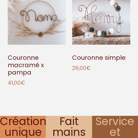
Couronne
Couronne simple
macramé x
29,00
€
pampa
41,00
€
Création
Fait
Service
unique
mains
et